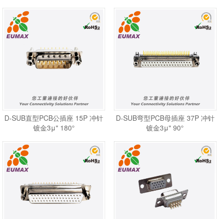
D-SUB直型PCB公插座 15P 冲针
D-SUB弯型PCB母插座 37P 冲针
镀金3μ" 180°
镀金3μ" 90°