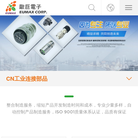
CN工业连接部品
整合制造服务，缩短产品开发制造时间和成本，专业少量多样，自
动控制产品制造服务，ISO 9001质量体系认证，品质有保证