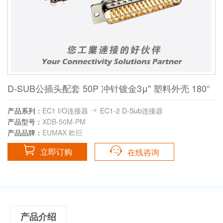
D-SUB公插头配套 50P 冲针镀金3μ" 塑料外壳 180°
产品系列：
EC1 I/O连接器
EC1-2 D-Sub连接器
产品型号：
XDB-50M-PM
产品品牌：
EUMAX 欧巨
立即订购
在线咨询
产品介绍