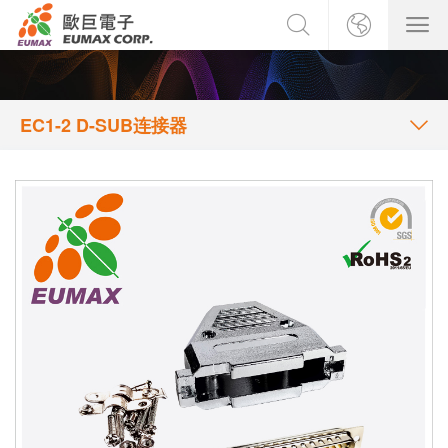
EC1-2 D-SUB连接器