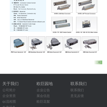
关于我们
欧巨园地
联系我们
公司简介
企业公告
联系我们
企业资质
展会信息
意见反馈
qc流程图
欧巨花絮
生产设备