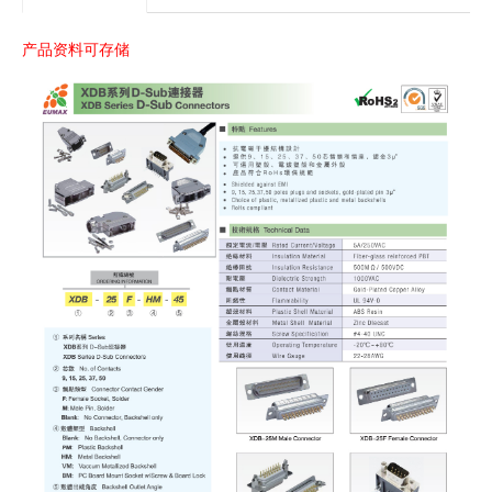
产品资料可存储