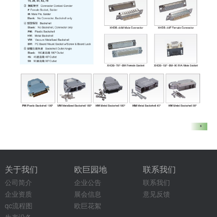
关于我们
欧巨园地
联系我们
公司简介
企业公告
联系我们
企业资质
展会信息
意见反馈
qc流程图
欧巨花絮
生产设备