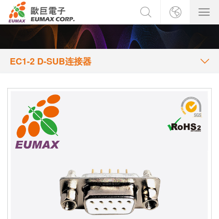
EC1-2 D-SUB连接器