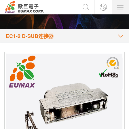
EC1-2 D-SUB连接器