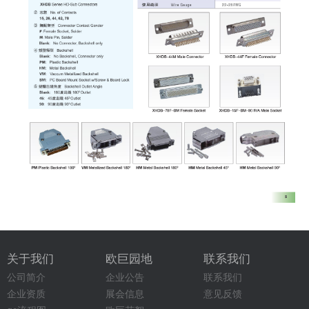
关于我们
欧巨园地
联系我们
公司简介
企业公告
联系我们
企业资质
展会信息
意见反馈