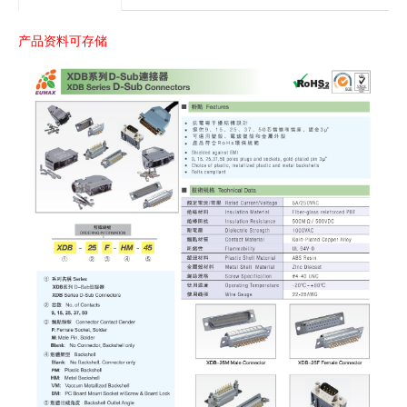
产品资料可存储