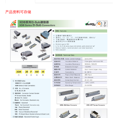
产品资料可存储