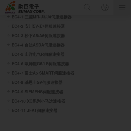
EC4 伺服连接器
搜索产品
首页
中文简体
EC4-1 三菱MR-J3/J4伺服連接器
EC4-2 安川ΣV-Σ7伺服連接器
中文繁體
关于我们
EC4-3 松下A5/A6伺服連接器
EC4-4 台达ASDA伺服連接器
English
产品中心
搜 索
EC4-5 山洋电气R伺服連接器
日本語
EC4-6 歐姆龍G5/1S伺服連接器
服务与支持
EC4-7 富士Α5 SMART伺服連接器
EC4-8 基恩士SV伺服連接器
欧巨园地
EC4-9 SIEMENS伺服连接器
EC4-10 XC系列小马达連接器
人力资源
EC4-11 JFAT伺服連接器
联系我们