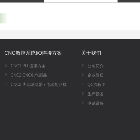
CNC数控系统I/O连接方案
关于我们
CNC1 I/O 连接方案
公司简介
CNC2 CNC电气部品
企业资质
CNC3 火花消除器 / 电源短路棒
QC流程图
生产设备
测试设备