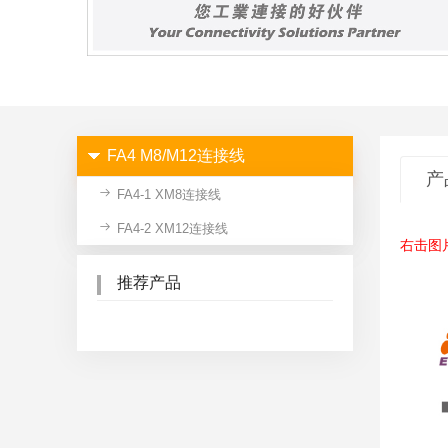
FA4 M8/M12连接线
产
FA4-1 XM8连接线
FA4-2 XM12连接线
右击图
推荐产品