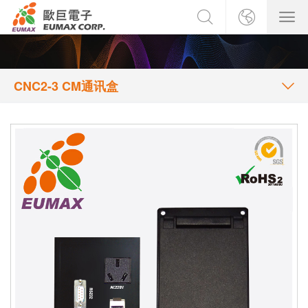
CNC2-3 CM通讯盒