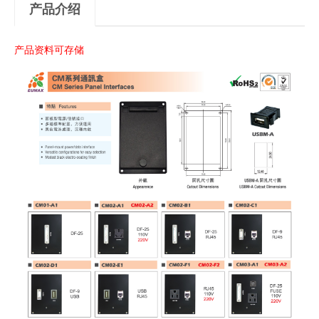
产品介绍
产品资料可存储