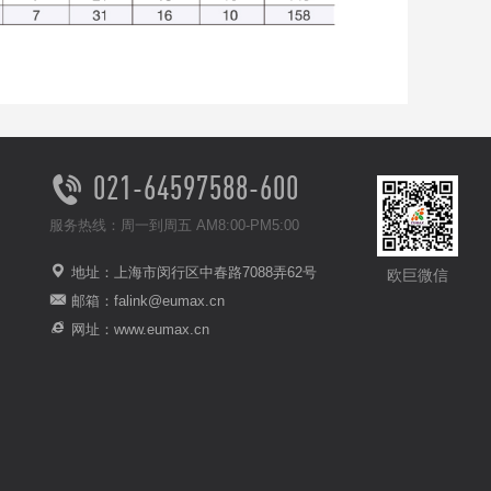
021-64597588-600
服务热线：周一到周五 AM8:00-PM5:00
地址：上海市闵行区中春路7088弄62号
欧巨微信
邮箱：falink@eumax.cn
网址：www.eumax.cn