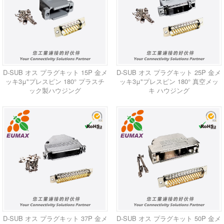
D-SUB オス プラグキット 15P 金メ
D-SUB オス プラグキット 25P 金メ
ッキ3μ"プレスピン 180° プラスチ
ッキ3μ"プレスピン 180° 真空メッ
ック製ハウジング
キ ハウジング
D-SUB オス プラグキット 37P 金メ
D-SUB オス プラグキット 50P 金メ