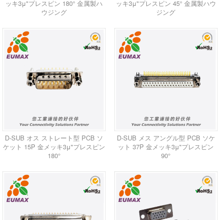
ッキ3μ"プレスピン 180° 金属製ハ
ッキ3μ"プレスピン 45° 金属製ハウ
ウジング
ジング
D-SUB オス ストレート型 PCB ソ
D-SUB メス アングル型 PCB ソケ
ケット 15P 金メッキ3μ"プレスピン
ット 37P 金メッキ3μ"プレスピン
180°
90°