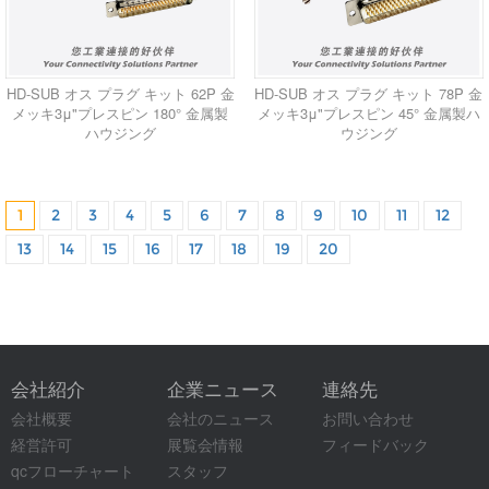
HD-SUB オス プラグ キット 62P 金
HD-SUB オス プラグ キット 78P 金
メッキ3μ"プレスピン 180° 金属製
メッキ3μ"プレスピン 45° 金属製ハ
ハウジング
ウジング
1
2
3
4
5
6
7
8
9
10
11
12
13
14
15
16
17
18
19
20
会社紹介
企業ニュース
連絡先
会社概要
会社のニュース
お問い合わせ
経営許可
展覧会情報
フィードバック
qcフローチャート
スタッフ