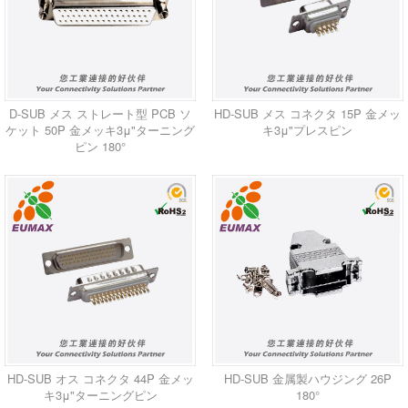
D-SUB メス ストレート型 PCB ソ
HD-SUB メス コネクタ 15P 金メッ
ケット 50P 金メッキ3μ"ターニング
キ3μ"プレスピン
ピン 180°
HD-SUB オス コネクタ 44P 金メッ
HD-SUB 金属製ハウジング 26P
キ3μ"ターニングピン
180°