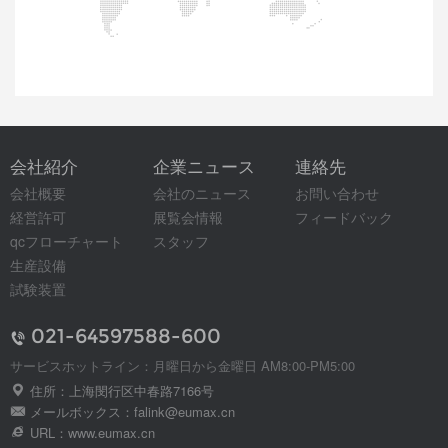
会社紹介
企業ニュース
連絡先
会社概要
会社のニュース
お問い合わせ
経営許可
展覧会情報
フィードバック
qcフローチャート
スタッフ
生産設備
試験装置
021-64597588-600
サービスホットライン：月曜日から金曜日 AM8:00-PM5:00
住所：上海閔行区中春路7166号
メールボックス：falink@eumax.cn
URL：www.eumax.cn