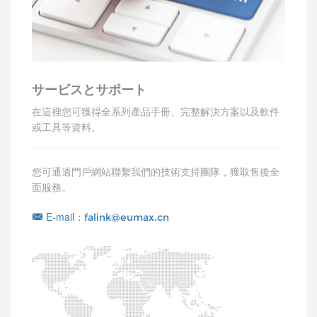
サービスとサポート
在這裡您可獲得全系列產品手冊、完整解決方案以及軟件
或工具等資料。
您可通過門戶網站聯繫我們的技術支持團隊，獲取售後全
面服務。
E-mail：
falink@eumax.cn