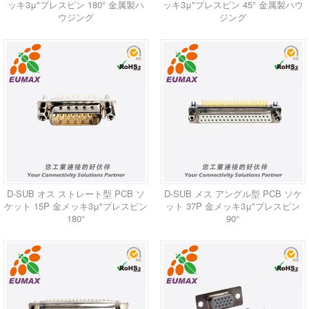
ッキ3μ"プレスピン 180° 金属製ハ
ッキ3μ"プレスピン 45° 金属製ハウ
ウジング
ジング
D-SUB オス ストレート型 PCB ソ
D-SUB メス アングル型 PCB ソケ
ケット 15P 金メッキ3μ"プレスピン
ット 37P 金メッキ3μ"プレスピン
180°
90°