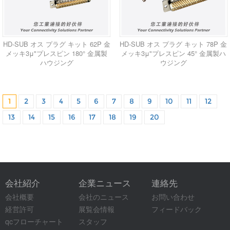
HD-SUB オス プラグ キット 62P 金
HD-SUB オス プラグ キット 78P 金
メッキ3μ"プレスピン 180° 金属製
メッキ3μ"プレスピン 45° 金属製ハ
ハウジング
ウジング
1
2
3
4
5
6
7
8
9
10
11
12
13
14
15
16
17
18
19
20
会社紹介
企業ニュース
連絡先
会社概要
会社のニュース
お問い合わせ
経営許可
展覧会情報
フィードバック
qcフローチャート
スタッフ