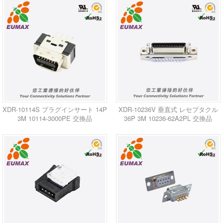
XDR-10114S プラグインサート 14P
XDR-10236V 垂直式 レセプタクル
3M 10114-3000PE 交換品
36P 3M 10236-62A2PL 交換品