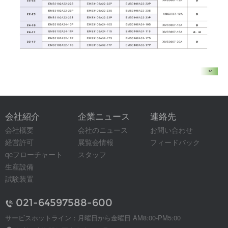
会社紹介
企業ニュース
連絡先
会社概要
会社のニュース
お問い合わせ
経営許可
展覧会情報
フィードバック
qcフローチャート
スタッフ
生産設備
試験装置
021-64597588-600
サービスホットライン：月曜日から金曜日 AM8:00-PM5:00