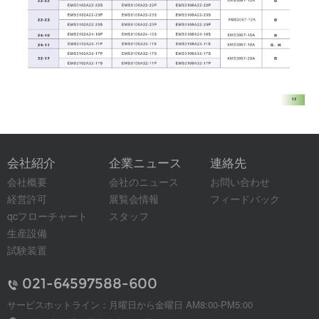
会社紹介
企業ニュース
連絡先
会社概要
会社のニュース
お問い合わせ
経営許可
展覧会情報
フィードバック
qcフローチャート
スタッフ
生産設備
試験装置
021-64597588-600
サービスホットライン：月曜日から金曜日 AM8:00-PM5:00