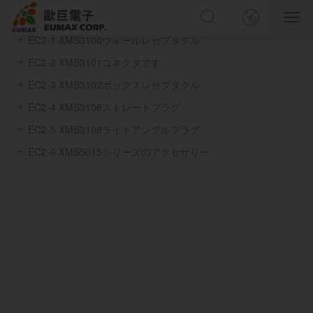
EC2 XMS 5015 規格コネクタ
製品を検索する
ホーム
中文简体
EC2-1 XMS3100ウォールレセプタクル
EC2-2 XMS3101コネクタです
中文繁體
会社紹介
EC2-3 XMS3102ボックスレセプタクル
EC2-4 XMS3106ストレートプラグ
English
製品紹介
検 索
EC2-5 XMS3108ライトアングルプラグ
日本語
EC2-6 XMS5015シリーズのアクセサリー
サービスとサポート
企業ニュース
人力資源
連絡先