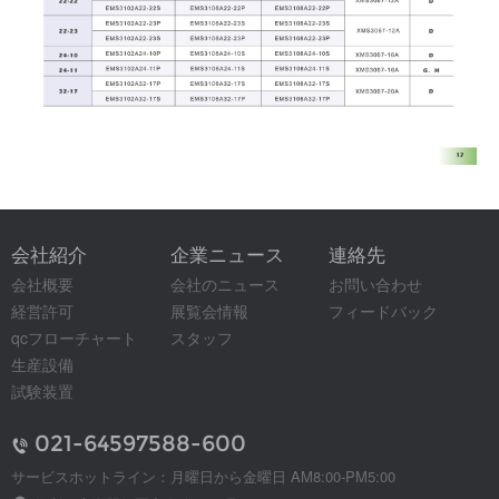
会社紹介
企業ニュース
連絡先
会社概要
会社のニュース
お問い合わせ
経営許可
展覧会情報
フィードバック
qcフローチャート
スタッフ
生産設備
試験装置
021-64597588-600
サービスホットライン：月曜日から金曜日 AM8:00-PM5:00