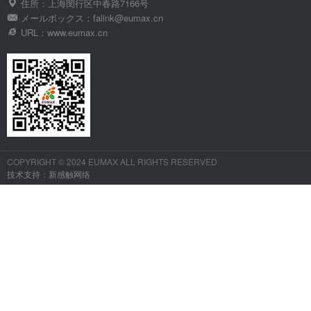
住所：上海閔行区中春路7166号
メールボックス：falink@eumax.cn
URL：www.eumax.cn
WeChat
COPYRIGHT © 2024 EUMAX ALL RIGHTS RESERVED
技术支持：新感触网络