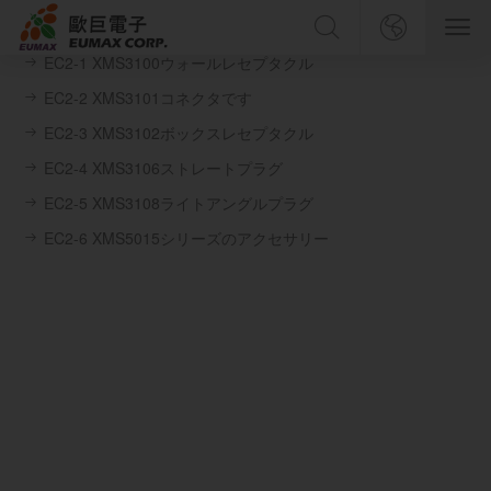
EC2 XMS 5015 規格コネクタ
製品を検索する
ホーム
EC2-1 XMS3100ウォールレセプタクル
中文简体
EC2-2 XMS3101コネクタです
会社紹介
EC2-3 XMS3102ボックスレセプタクル
中文繁體
EC2-4 XMS3106ストレートプラグ
製品紹介
English
検 索
EC2-5 XMS3108ライトアングルプラグ
EC2-6 XMS5015シリーズのアクセサリー
サービスとサポート
日本語
企業ニュース
人力資源
連絡先