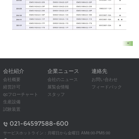
会社紹介
企業ニュース
連絡先
会社概要
会社のニュース
お問い合わせ
経営許可
展覧会情報
フィードバック
qcフローチャート
スタッフ
生産設備
試験装置
021-64597588-600
サービスホットライン：月曜日から金曜日 AM8:00-PM5:00