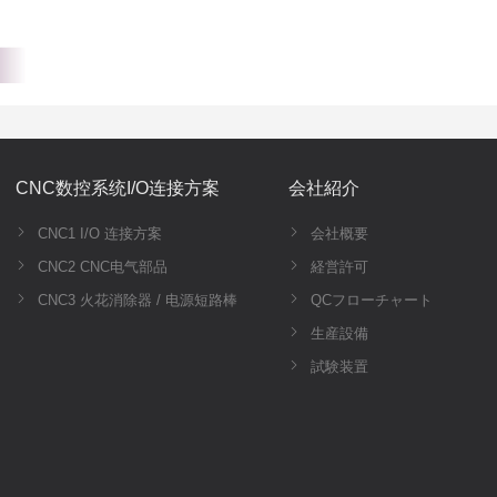
CNC数控系统I/O连接方案
会社紹介
CNC1 I/O 连接方案
会社概要
CNC2 CNC电气部品
経営許可
CNC3 火花消除器 / 电源短路棒
QCフローチャート
生産設備
試験装置