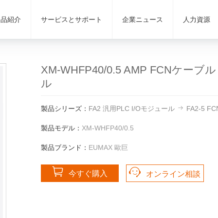
製品紹介
サービスとサポート
企業ニュース
人力資源
XM-WHFP40/0.5 AMP FCNケーブル 
ル
製品シリーズ：
FA2 汎用PLC I/Oモジュール
FA2-5
製品モデル：
XM-WHFP40/0.5
製品ブランド：
EUMAX 歐巨
今すぐ購入
オンライン相談