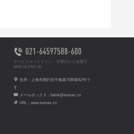
021-64597588-600
サービスホットライン：月曜日から金曜日
AM8:00-PM5:00
住所：上海市閔行区中春路7088弄62号で
す
メールボックス：falink@eumax.cn
URL：www.eumax.cn