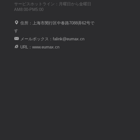
サービスホットライン：月曜日から金曜日
AM8:00-PM5:00
住所：上海市閔行区中春路7088弄62号で
す
メールボックス：falink@eumax.cn
URL：www.eumax.cn