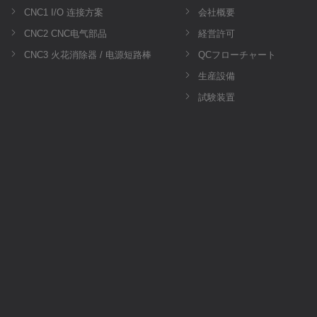
CNC1 I/O 连接方案
会社概要
CNC2 CNC电气部品
経営許可
CNC3 火花消除器 / 电源短路棒
QCフローチャート
生産設備
試験装置