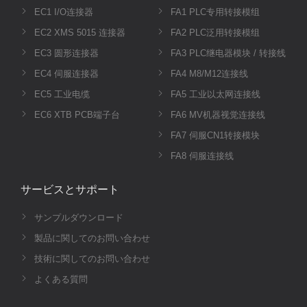
EC1 I/O连接器
FA1 PLC专用转接模组
EC2 XMS 5015 连接器
FA2 PLC泛用转接模组
EC3 圆形连接器
FA3 PLC继电器模块 / 转接线
EC4 伺服连接器
FA4 M8/M12连接线
EC5 工业电缆
FA5 工业以太网连接线
EC6 XTB PCB端子台
FA6 MV机器视觉连接线
FA7 伺服CN1转接模块
FA8 伺服连接线
サービスとサポート
サンプルダウンロード
製品に関してのお問い合わせ
技術に関してのお問い合わせ
よくある質問