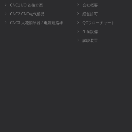
CNC1 I/O 连接方案
会社概要
CNC2 CNC电气部品
経営許可
CNC3 火花消除器 / 电源短路棒
QCフローチャート
生産設備
試験装置