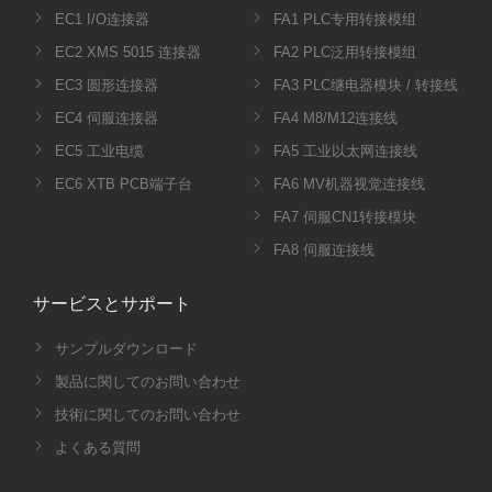
EC1 I/O连接器
FA1 PLC专用转接模组
EC2 XMS 5015 连接器
FA2 PLC泛用转接模组
EC3 圆形连接器
FA3 PLC继电器模块 / 转接线
EC4 伺服连接器
FA4 M8/M12连接线
EC5 工业电缆
FA5 工业以太网连接线
EC6 XTB PCB端子台
FA6 MV机器视觉连接线
FA7 伺服CN1转接模块
FA8 伺服连接线
サービスとサポート
サンプルダウンロード
製品に関してのお問い合わせ
技術に関してのお問い合わせ
よくある質問