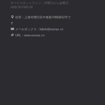
サービスホットライン：月曜日から金曜日
AM8:00-PM5:00
住所：上海市閔行区中春路7088弄62号で
す
メールボックス：falink@eumax.cn
URL：www.eumax.cn