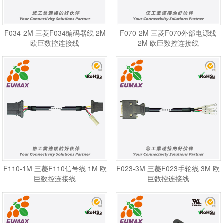
F034-2M 三菱F034编码器线 2M
F070-2M 三菱F070外部电源线
欧巨数控连接线
2M 欧巨数控连接线
F110-1M 三菱F110信号线 1M 欧
F023-3M 三菱F023手轮线 3M 欧
巨数控连接线
巨数控连接线