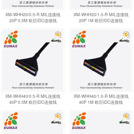
XM-WHH20/0.5-R MIL连接线
XM-WHH20/1.0-R MIL连接线
20P 0.5M 欧巨IDC连接线
20P 1M 欧巨IDC连接线
XM-WHH40/0.5-R MIL连接线
XM-WHH40/1.0-R MIL连接线
40P 0.5M 欧巨IDC连接线
40P 1M 欧巨IDC连接线