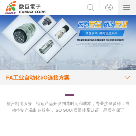
FA工业自动化I/O连接方案
整合制造服务，缩短产品开发制造时间和成本，专业少量多样，自
动控制产品制造服务，ISO 9001质量体系认证，品质有保证