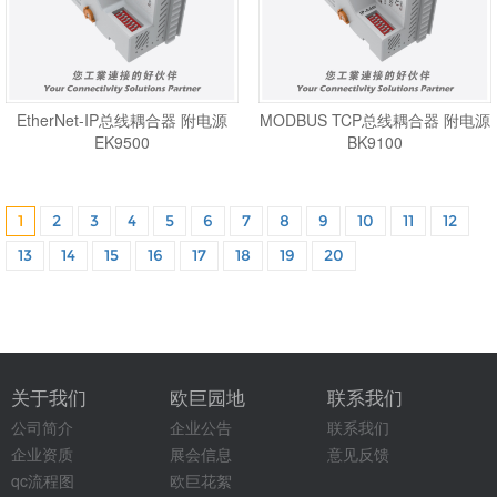
EtherNet-IP总线耦合器 附电源
MODBUS TCP总线耦合器 附电源
EK9500
BK9100
1
2
3
4
5
6
7
8
9
10
11
12
13
14
15
16
17
18
19
20
关于我们
欧巨园地
联系我们
公司简介
企业公告
联系我们
企业资质
展会信息
意见反馈
qc流程图
欧巨花絮