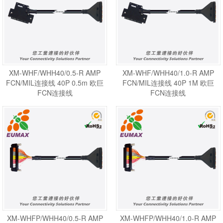
XM-WHF/WHH40/0.5-R AMP
XM-WHF/WHH40/1.0-R AMP
FCN/MIL连接线 40P 0.5m 欧巨
FCN/MIL连接线 40P 1M 欧巨
FCN连接线
FCN连接线
XM-WHFP/WHH40/0.5-R AMP
XM-WHFP/WHH40/1.0-R AMP