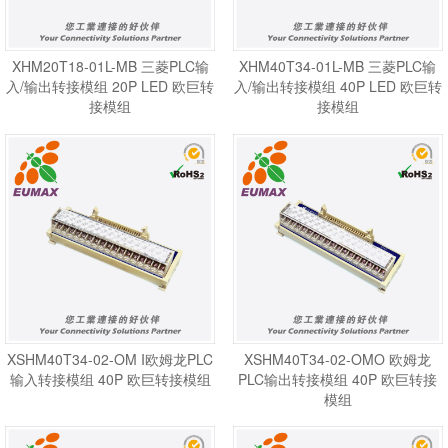
XHM20T18-01L-MB 三菱PLC输
XHM40T34-01L-MB 三菱PLC输
入/输出转接模组 20P LED 欧巨转
入/输出转接模组 40P LED 欧巨转
接模组
接模组
XSHM40T34-02-OM I欧姆龙PLC
XSHM40T34-02-OMO 欧姆龙
输入转接模组 40P 欧巨转接模组
PLC输出转接模组 40P 欧巨转接
模组