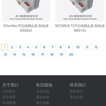
EtherNet-IP总线耦合器 附电源
MODBUS TCP总线耦合器 附电源
EK9500
BK9100
1
2
3
4
5
6
7
8
9
10
11
12
13
14
15
16
17
18
19
20
关于我们
欧巨园地
联系我们
公司简介
企业公告
联系我们
企业资质
展会信息
意见反馈
qc流程图
欧巨花絮