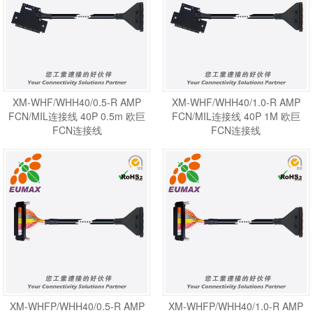
XM-WHF/WHH40/0.5-R AMP
XM-WHF/WHH40/1.0-R AMP
FCN/MIL连接线 40P 0.5m 欧巨
FCN/MIL连接线 40P 1M 欧巨
FCN连接线
FCN连接线
XM-WHFP/WHH40/0.5-R AMP
XM-WHFP/WHH40/1.0-R AMP