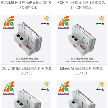
FCN/MIL连接线 40P 0.5m IDC 欧
FCN/MIL连接线 40P 1M IDC 欧
巨FCN连接线
巨FCN连接线
CC-LINK IEFB总线耦合器 附电源
EtherCAT总线耦合器 附电源
BK7150
EK1101