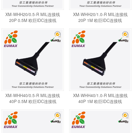
XM-WHH20/0.5-R MIL连接线
XM-WHH20/1.0-R MIL连接线
20P 0.5M 欧巨IDC连接线
20P 1M 欧巨IDC连接线
XM-WHH40/0.5-R MIL连接线
XM-WHH40/1.0-R MIL连接线
40P 0.5M 欧巨IDC连接线
40P 1M 欧巨IDC连接线