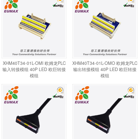
XHM40T34-01L-OMI 欧姆龙PLC
XHM40T34-01L-OMO 欧姆龙PLC
输入转接模组 40P LED 欧巨转接
输出转接模组 40P LED 欧巨转接
模组
模组