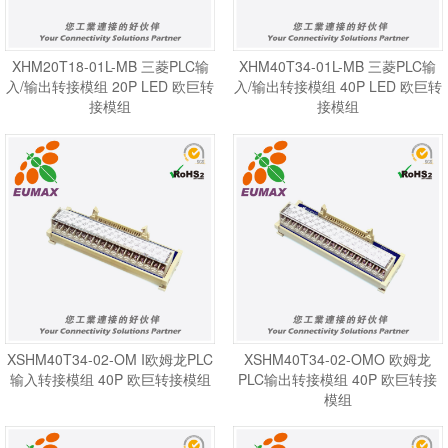
XHM20T18-01L-MB 三菱PLC输
XHM40T34-01L-MB 三菱PLC输
入/输出转接模组 20P LED 欧巨转
入/输出转接模组 40P LED 欧巨转
接模组
接模组
XSHM40T34-02-OM I欧姆龙PLC
XSHM40T34-02-OMO 欧姆龙
输入转接模组 40P 欧巨转接模组
PLC输出转接模组 40P 欧巨转接
模组