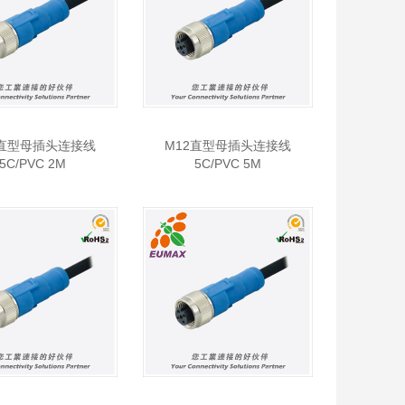
2直型母插头连接线
M12直型母插头连接线
5C/PVC 2M
5C/PVC 5M