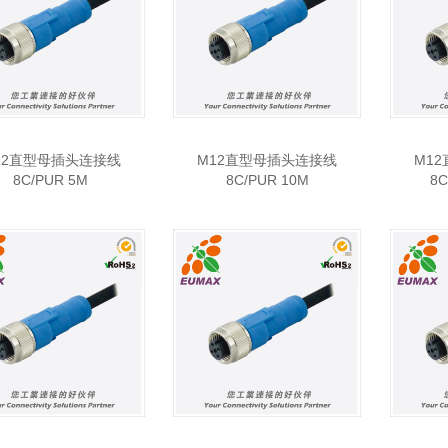
12直型母插头连接线
M12直型母插头连接线
M1
8C/PUR 5M
8C/PUR 10M
8