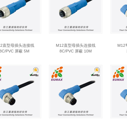
12直型母插头连接线
M12直型母插头连接线
M1
8C/PVC 屏蔽 5M
8C/PVC 屏蔽 10M