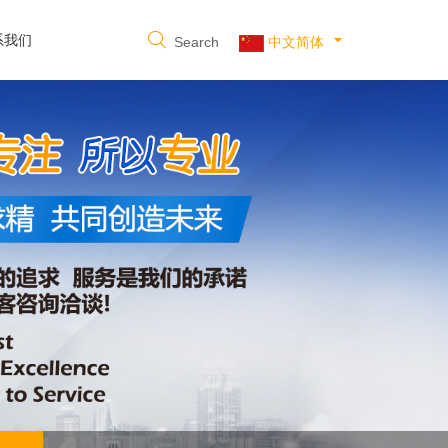
系我们
Search
中文简体