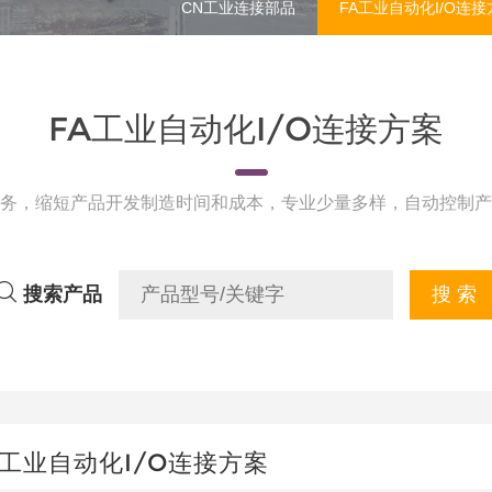
CN工业连接部品
FA工业自动化I/O连接
FA工业自动化I/O连接方案
务，缩短产品开发制造时间和成本，专业少量多样，自动控制产
搜索产品
搜 索
A工业自动化I/O连接方案