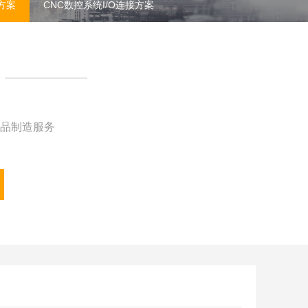
方案
CNC数控系统I/O连接方案
品制造服务