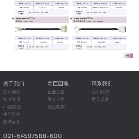
关于我们
欧巨园地
联系我们
公司简介
企业公告
联系我们
企业资质
展会信息
意见反馈
qc流程图
欧巨花絮
生产设备
测试设备
021-64597588-600