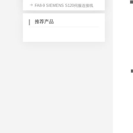
FA8-9 SIEMENS S120伺服连接线
推荐产品