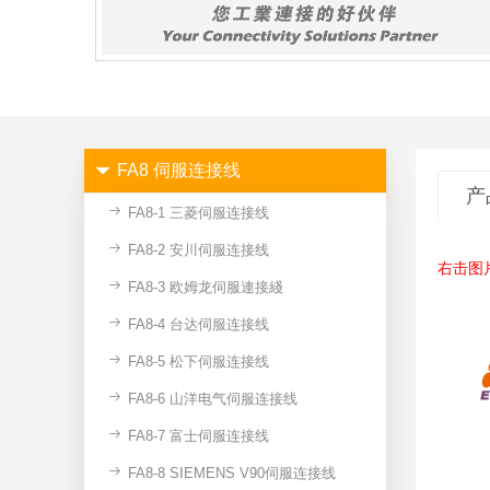
FA8 伺服连接线
产
FA8-1 三菱伺服连接线
FA8-2 安川伺服连接线
右击图
FA8-3 欧姆龙伺服連接綫
FA8-4 台达伺服连接线
FA8-5 松下伺服连接线
FA8-6 山洋电气伺服连接线
FA8-7 富士伺服连接线
FA8-8 SIEMENS V90伺服连接线