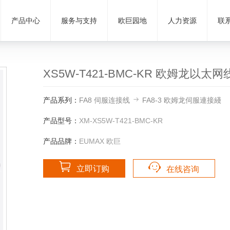
产品中心
服务与支持
欧巨园地
人力资源
联
XS5W-T421-BMC-KR 欧姆龙以太网
产品系列：
FA8 伺服连接线
FA8-3 欧姆龙伺服連接綫
产品型号：
XM-XS5W-T421-BMC-KR
产品品牌：
EUMAX 欧巨
立即订购
在线咨询