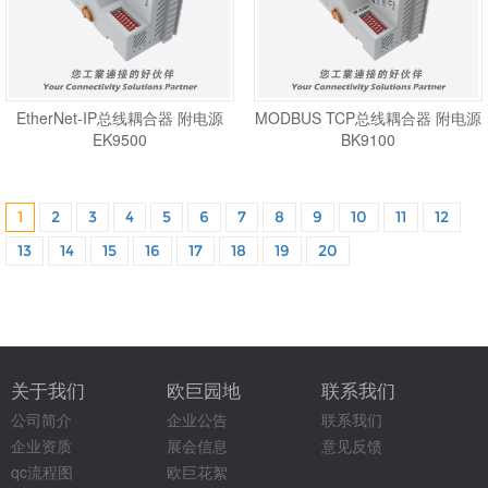
EtherNet-IP总线耦合器 附电源
MODBUS TCP总线耦合器 附电源
EK9500
BK9100
1
2
3
4
5
6
7
8
9
10
11
12
13
14
15
16
17
18
19
20
关于我们
欧巨园地
联系我们
公司简介
企业公告
联系我们
企业资质
展会信息
意见反馈
qc流程图
欧巨花絮