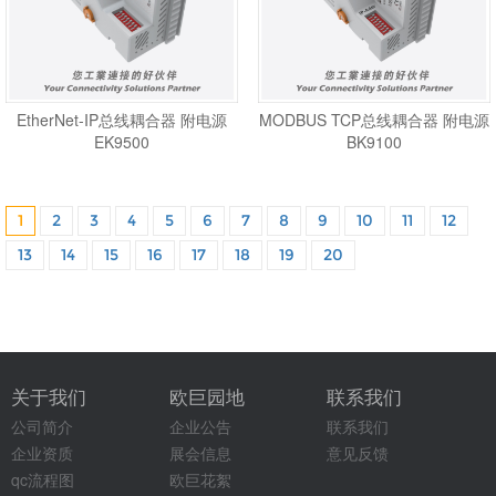
EtherNet-IP总线耦合器 附电源
MODBUS TCP总线耦合器 附电源
EK9500
BK9100
1
2
3
4
5
6
7
8
9
10
11
12
13
14
15
16
17
18
19
20
关于我们
欧巨园地
联系我们
公司简介
企业公告
联系我们
企业资质
展会信息
意见反馈
qc流程图
欧巨花絮